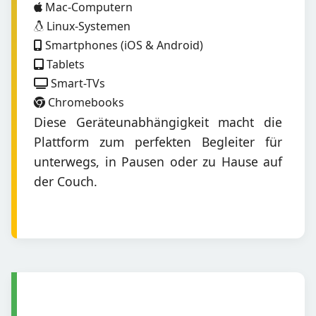
Mac-Computern
Linux-Systemen
Smartphones (iOS & Android)
Tablets
Smart-TVs
Chromebooks
Diese Geräteunabhängigkeit macht die
Plattform zum perfekten Begleiter für
unterwegs, in Pausen oder zu Hause auf
der Couch.