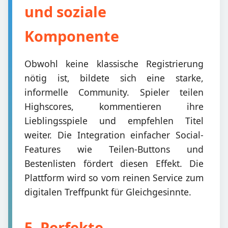
und soziale
Komponente
Obwohl keine klassische Registrierung
nötig ist, bildete sich eine starke,
informelle Community. Spieler teilen
Highscores, kommentieren ihre
Lieblingsspiele und empfehlen Titel
weiter. Die Integration einfacher Social-
Features wie Teilen-Buttons und
Bestenlisten fördert diesen Effekt. Die
Plattform wird so vom reinen Service zum
digitalen Treffpunkt für Gleichgesinnte.
5. Perfekte