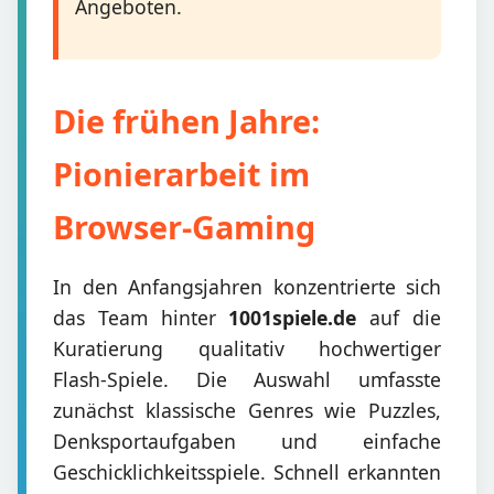
Angeboten.
Die frühen Jahre:
Pionierarbeit im
Browser-Gaming
In den Anfangsjahren konzentrierte sich
das Team hinter
1001spiele.de
auf die
Kuratierung qualitativ hochwertiger
Flash-Spiele. Die Auswahl umfasste
zunächst klassische Genres wie Puzzles,
Denksportaufgaben und einfache
Geschicklichkeitsspiele. Schnell erkannten