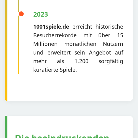
2023
1001spiele.de
erreicht historische
Besucherrekorde mit über 15
Millionen monatlichen Nutzern
und erweitert sein Angebot auf
mehr als 1.200 sorgfältig
kuratierte Spiele.
Die beeindruckenden