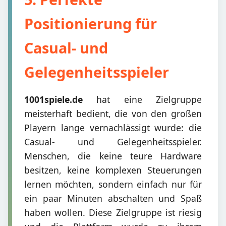
Positionierung für
Casual- und
Gelegenheitsspieler
1001spiele.de
hat eine Zielgruppe
meisterhaft bedient, die von den großen
Playern lange vernachlässigt wurde: die
Casual- und Gelegenheitsspieler.
Menschen, die keine teure Hardware
besitzen, keine komplexen Steuerungen
lernen möchten, sondern einfach nur für
ein paar Minuten abschalten und Spaß
haben wollen. Diese Zielgruppe ist riesig