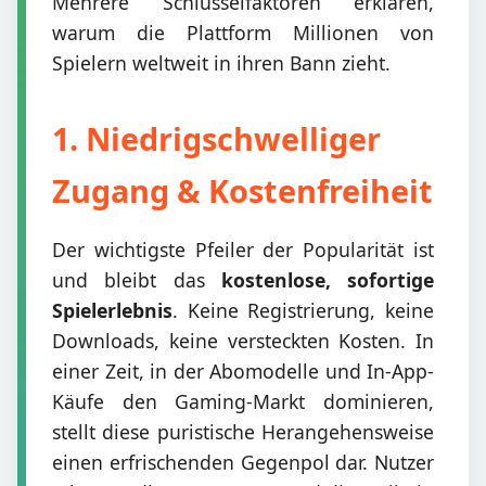
Mehrere Schlüsselfaktoren erklären,
warum die Plattform Millionen von
Spielern weltweit in ihren Bann zieht.
1. Niedrigschwelliger
Zugang & Kostenfreiheit
Der wichtigste Pfeiler der Popularität ist
und bleibt das
kostenlose, sofortige
Spielerlebnis
. Keine Registrierung, keine
Downloads, keine versteckten Kosten. In
einer Zeit, in der Abomodelle und In-App-
Käufe den Gaming-Markt dominieren,
stellt diese puristische Herangehensweise
einen erfrischenden Gegenpol dar. Nutzer